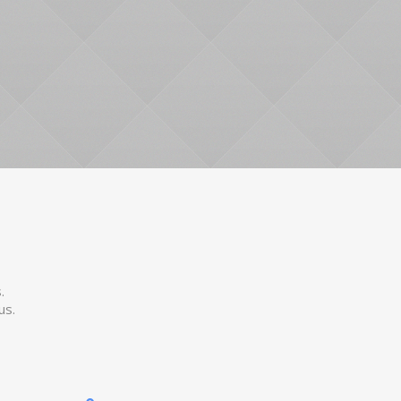
.
us.