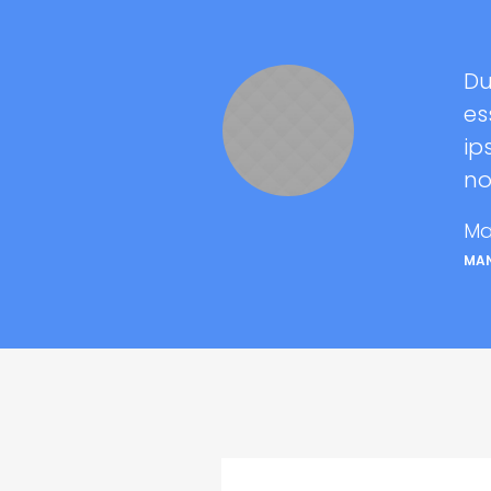
Du
es
ip
n
Ma
MA