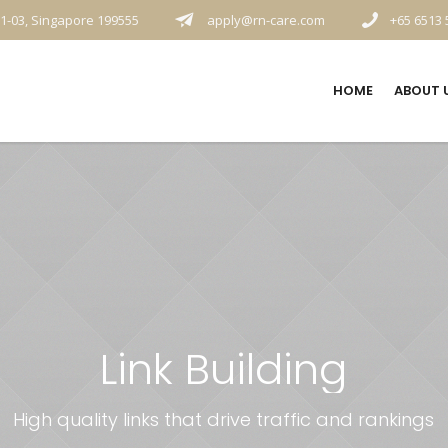
1-03, Singapore 199555
apply@rn-care.com
+65 6513 
HOME
ABOUT 
Link Building
High quality links that drive traffic and rankings