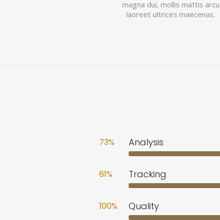
magna dui, mollis mattis arcu
laoreet ultrices maecenas.
Analysis
73
%
Tracking
61
%
Quality
100
%